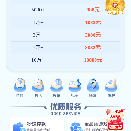
本平台所提供的数据及内容仅为参考之用，所有信息按“现状”提
供。因使用服务导致的直接或间接损失，平台不承担任何责任。
八、协议修改
本平台保留随时修改本协议条款的权利。修改内容将在平台公示
并即时生效，用户继续使用服务即代表接受修改内容。
九、法律适用与争议解决
本协议适用中华人民共和国法律。如有争议，双方应协商解决，
协商不成的，应提交至平台所在地人民法院处理。
十、联系方式
如您对本协议内容有疑问或建议，可通过邮箱与我们联系：
Email：support@lyaobot.com