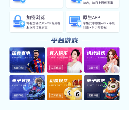
数据分布矩阵
火博-中国一站式体育服务平台采用模块化方式展现多维数据
分布情况，增强数据可读性与用户行为分析效率。
活跃用户
平均停留
67,200
3m 41s
人均交互
异常请求率
5.3次
0.9%