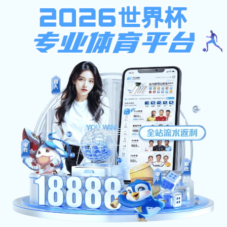
注册入口
用户使用协议
一、协议的接受
在您访问或使用本平台（以下简称“本平台”或“本服务”）之前，
请您仔细阅读并充分理解本《用户使用协议》（以下简称“本协
议”）。一旦您注册、登录、访问或使用本平台，即视为您已阅
读、理解并同意受本协议全部条款的约束。
二、账户注册与使用
1. 用户在注册时应提供真实、合法、有效的信息，并保证资料的
真实性和时效性。