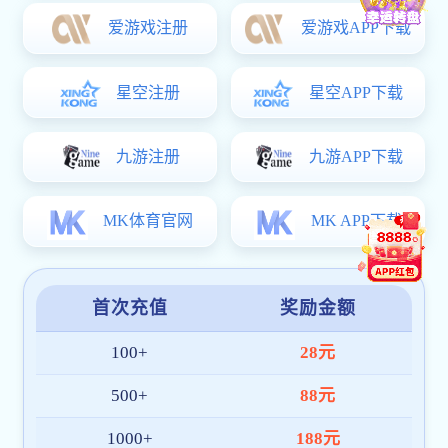
2026-05-18
#2
格纳布里迎来职业生涯第二春30岁续约降
在职业生涯的旅途中，格纳布里在30岁之际迎来了自己的“第二
春”。...
火博体育